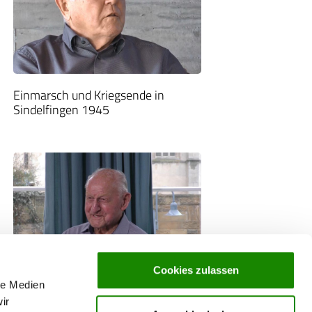
Einmarsch und Kriegsende in
Sindelfingen 1945
Cookies zulassen
le Medien
Als Sechzehnjähriger auf dem Weg
ir