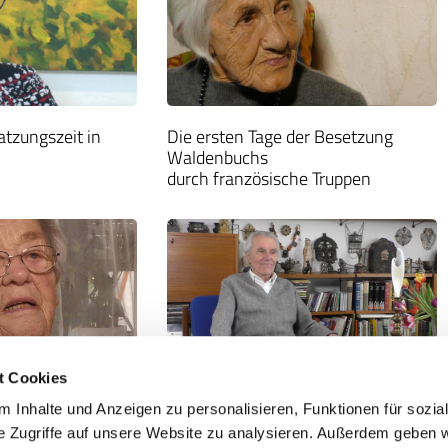
tzungszeit in
Die ersten Tage der Besetzung
Waldenbuchs
durch französische Truppen
t Cookies
 Inhalte und Anzeigen zu personalisieren, Funktionen für sozia
udetenland
Ausländische Rundfunksender
e Zugriffe auf unsere Website zu analysieren. Außerdem geben w