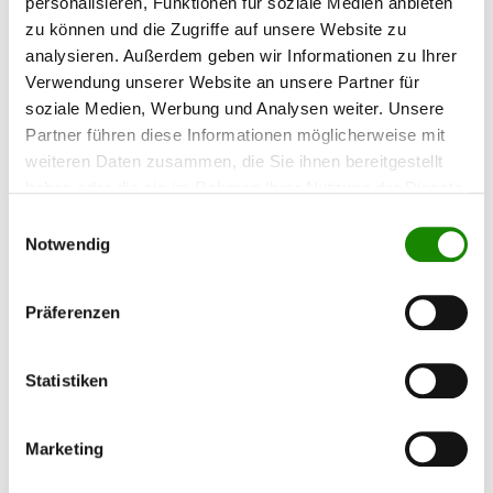
personalisieren, Funktionen für soziale Medien anbieten
zu können und die Zugriffe auf unsere Website zu
analysieren. Außerdem geben wir Informationen zu Ihrer
Verwendung unserer Website an unsere Partner für
soziale Medien, Werbung und Analysen weiter. Unsere
Einmarsch und Kriegsende in Sindelfingen 1945
Partner führen diese Informationen möglicherweise mit
In dieser Sequenz berichtet Immanuel Rühle (Jg. 1933) über das
weiteren Daten zusammen, die Sie ihnen bereitgestellt
Kriegsende in Sindelfingen, den Einmarsch
haben oder die sie im Rahmen Ihrer Nutzung der Dienste
gesammelt haben.
Einwilligungsauswahl
mehr erfahren »
Notwendig
Präferenzen
Statistiken
Marketing