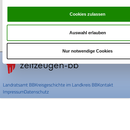
Cookies zulassen
Tieffliegerangriff auf Herrenberg
In dieser Sequenz schildert Margret Gerstlauer (Jg. 1933), wie sie
Auswahl erlauben
einen der ersten Tieffliegerangriffe auf
mehr erfahren »
Nur notwendige Cookies
Landratsamt BB
Kreisgeschichte im Landkreis BB
Kontakt
Impressum
Datenschutz