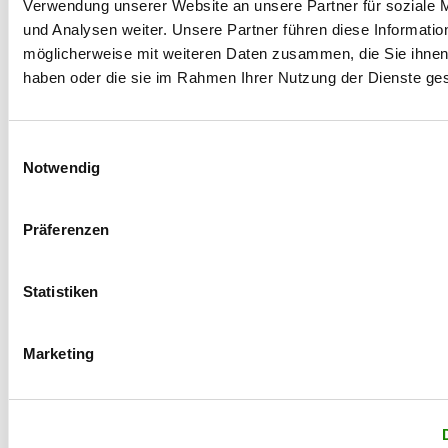
Verwendung unserer Website an unsere Partner für soziale
und Analysen weiter. Unsere Partner führen diese Informatio
möglicherweise mit weiteren Daten zusammen, die Sie ihnen 
haben oder die sie im Rahmen Ihrer Nutzung der Dienste g
Einwilligungsauswahl
Bombenangriffe auf Sindelfingen 1944
Notwendig
In dieser Sequenz berichtet Immanuel Rühle (Jg. 1933) von den
Bombenangriffen auf Sindelfingen im September
Präferenzen
mehr erfahren »
Statistiken
Marketing