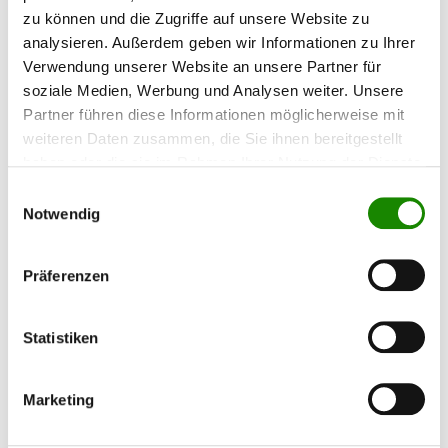
zu können und die Zugriffe auf unsere Website zu
analysieren. Außerdem geben wir Informationen zu Ihrer
Verwendung unserer Website an unsere Partner für
Keine
00:00
01:09
soziale Medien, Werbung und Analysen weiter. Unsere
Deutsch
Partner führen diese Informationen möglicherweise mit
weiteren Daten zusammen, die Sie ihnen bereitgestellt
haben oder die sie im Rahmen Ihrer Nutzung der Dienste
gesammelt haben.
Einwilligungsauswahl
Notwendig
Präferenzen
Statistiken
Marketing
Kurt Reißer, Deckenpfronn