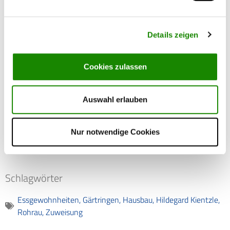
Hildegard Kientzle, Rohrau
Details zeigen
Cookies zulassen
Transkript
Auswahl erlauben
Nur notwendige Cookies
Flüchtlinge und Vertriebene
1945 - 1949
Rohrau
Schlagwörter
Essgewohnheiten
,
Gärtringen
,
Hausbau
,
Hildegard Kientzle
,
Rohrau
,
Zuweisung