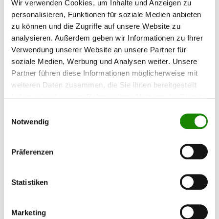
Wir verwenden Cookies, um Inhalte und Anzeigen zu
personalisieren, Funktionen für soziale Medien anbieten
zu können und die Zugriffe auf unsere Website zu
analysieren. Außerdem geben wir Informationen zu Ihrer
Verwendung unserer Website an unsere Partner für
soziale Medien, Werbung und Analysen weiter. Unsere
Partner führen diese Informationen möglicherweise mit
Keine
00:00
02:20
weiteren Daten zusammen, die Sie ihnen bereitgestellt
Deutsch
haben oder die sie im Rahmen Ihrer Nutzung der Dienste
gesammelt haben.
Einwilligungsauswahl
Notwendig
Präferenzen
Statistiken
Marketing